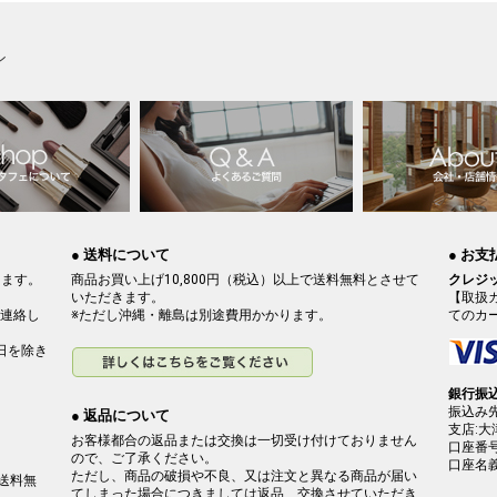
ン
● 送料について
● お
けます。
商品お買い上げ10,800円（税込）以上で送料無料とさせて
クレジ
いただきます。
【取扱
連絡し
※ただし沖縄・離島は別途費用かかります。
てのカ
日を除き
銀行振
振込み先
● 返品について
支店:大
お客様都合の返品または交換は一切受け付けておりません
口座番号:
ので、ご了承ください。
口座名
ただし、商品の破損や不良、又は注文と異なる商品が届い
で送料無
てしまった場合につきましては返品、交換させていただき