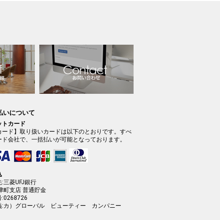
支払いについて
ットカード
カード】取り扱いカードは以下のとおりです。すべ
ード会社で、一括払いが可能となっております。
込
:三菱UFJ銀行
津町支店 普通貯金
0268726
義:カ）グローバル ビューティー カンパニー