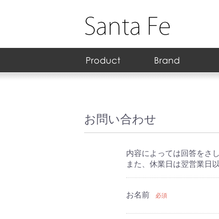
スキンケア
ヘアケア
ダイエット/健康
日用雑貨
フェイス
ボディ/フレグランス
クレンジング
アイ
リップ
ネイル
ア行
カ行
サ行
タ行
ナ行
ハ行
マ行
ヤ行
ラ行
ワ行
化粧水
乳液
美容液
クリーム
アイ専用
パック/マス
日焼け止め
スペシャル
セット
シャンプー
コンディシ
トリートメ
ヘアケア そ
健康食品
サプリメン
健康グッズ
ダイエット
リラックス
BBクリーム
パウダー
化粧下地
チーク/ハ
ボディケア
部分ケア
フレグラン
フォーム洗
クレンジン
ポイントメ
ピーリング
アイシャド
マスカラ
アイライナ
アイブロウ
リップステ
リップグロ
リップティ
リップクリ
ネイルカラ
ネイルケア
ネイル用品
ネイルリム
N
R
お問い合わせ
内容によっては回答をさ
また、休業日は翌営業日
お名前
必須