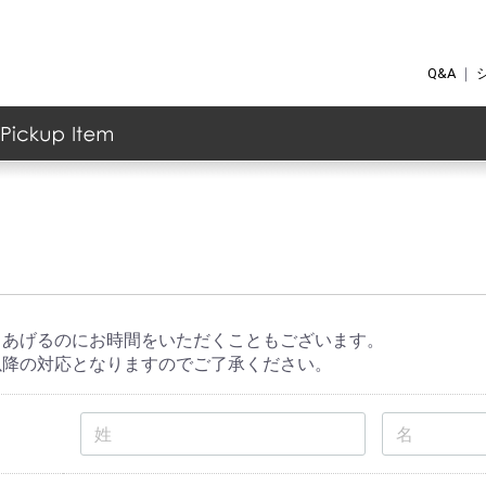
Q&A
｜
ク
ケア
ョナー
ント
の他
ト
グッズ
・マッサージ用品
/ファンデーション
イライトカラー
ス
顔料
グ
イクリムーバー
ウ
ー
ィック
ス
メント
ーム
ー
ーバー
ew Item
anking Item
Akaran
イイスタンダード
イムダイン
エステプロ・ラボ
カ行のブランド
ジョンマスターオーガニック
ＭＴメタトロン
しあげるのにお時間をいただくこともございます。
以降の対応となりますのでご了承ください。