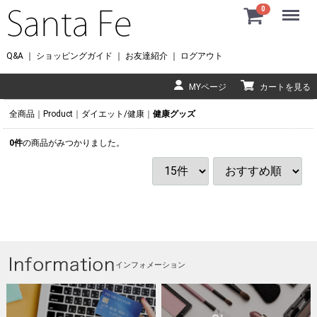
Menu
0
Q&A
｜
ショッピングガイド
｜
お友達紹介
｜
ログアウト
MYページ
カートを見る
全商品
Product
ダイエット/健康
健康グッズ
0
件
の商品がみつかりました。
インフォメーション