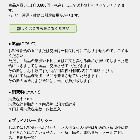
商品お買い上げ10,800円（税込）以上で送料無料とさせていただきま
す。
※ただし沖縄・離島は別途費用かかります。
● 返品について
お客様都合の返品または交換は一切受け付けておりませんので、ご了承
ください。
ただし、商品の破損や不良、又は注文と異なる商品が届いてしまった場
合につきましては返品、交換させていただきます。
その際は、お手数ですが商品到着後7日間以内にご連絡下さい。
当店にて商品確認後、良品を発送させていただきます。
その際の返送および送料は、当店が負担致します。
● 消費税について
消費税率：8％
消費税計算順序：１商品毎に消費税計算
１円未満消費税端数：四捨五入
● プライバシーポリシー
お店ではお客様からお預かりした大切な個人情報は配送のため以外に使
用することはございません。（住所、氏名、電話番号、メールアドレ
ス、携帯番号等）