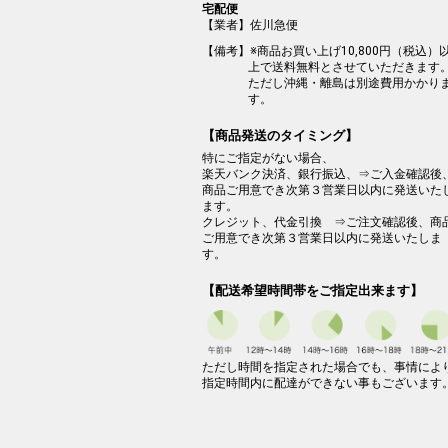
宅配便
【業者】佐川急便
【備考】※商品お買い上げ10,800円（税込）
上で送料無料とさせていただきます
ただし沖縄・離島は別途費用かかり
す。
【商品発送のタイミング】
特にご指定がない場合、
楽天バンク決済、銀行振込、⇒ご入金確認後
商品ご用意でき次第３営業日以内に発送いた
ます。
クレジット、代金引換 ⇒ご注文確認後、商
ご用意でき次第３営業日以内に発送いたしま
す。
【配送希望時間帯をご指定出来ます】
ただし時間を指定された場合でも、事情によ
指定時間内に配達ができない事もございます