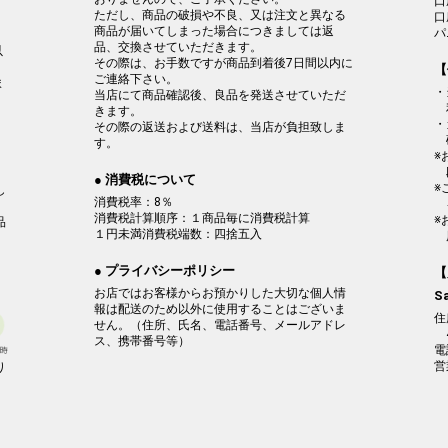
口
ただし、商品の破損や不良、又は注文と異なる
口
商品が届いてしまった場合につきましては返
パ
品、交換させていただきます。
以
その際は、お手数ですが商品到着後7日間以内に
。
【
ご連絡下さい。
ま
・
当店にて商品確認後、良品を発送させていただ
きます。
・
その際の返送および送料は、当店が負担致しま
す。
※
、
● 消費税について
※
し
消費税率：8％
消費税計算順序：１商品毎に消費税計算
※
品
１円未満消費税端数：四捨五入
● プライバシーポリシー
【
お店ではお客様からお預かりした大切な個人情
S
報は配送のため以外に使用することはございま
住
せん。（住所、氏名、電話番号、メールアドレ
ス、携帯番号等）
電
営
り
。