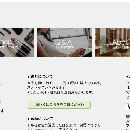
ン
● 送料について
●
た
商品お買い上げ10,800円（税込）以上で送料無
ク
料とさせていただきます。
【
※ただし沖縄・離島は別途費用かかります。
で
と
に
ど休
銀
● 返品について
振
お客様都合の返品または交換は一切受け付けて
支
おりませんので、ご了承ください。