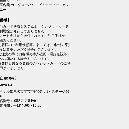
座番号:0268726
座名義:カ）グローバル ビューティー カン
ニー
備考】
当カード決済システム上、クレジットカード
利用控は発行しておりません。
カード会社から送付されますご利用明細をご
確認ください。
お客様のご利用状態等によっては、他の決済手
段に変更いただく場合がございます。
ご注文の際にお客様の本人確認（電話確認等）
をお願いする場合もございます。
お客様と異なる名義のクレジットカードのご利
用はできません。
店舗情報】
anta Fe
所：愛知県名古屋市中区錦1-7-34 ステージ錦
4F
話番号： 052-212-5490
業時間：平日11:00〜16:00