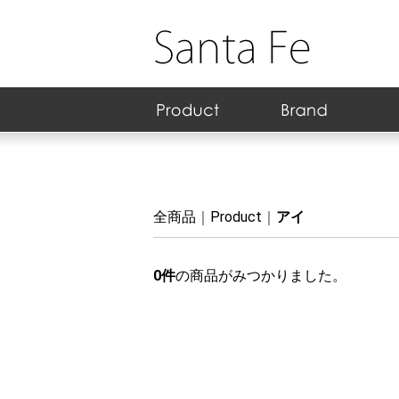
スキンケア
ヘアケア
ダイエット/健康
日用雑貨
フェイス
ボディ/フレグランス
クレンジング
アイ
リップ
ネイル
ア行
カ行
サ行
タ行
ナ行
ハ行
マ行
ヤ行
ラ行
ワ行
化粧水
乳液
美容液
クリーム
アイ専用
パック/マス
日焼け止め
スペシャル
セット
シャンプー
コンディシ
トリートメ
ヘアケア そ
健康食品
サプリメン
健康グッズ
ダイエット
リラックス
BBクリーム
パウダー
化粧下地
チーク/ハ
ボディケア
部分ケア
フレグラン
フォーム洗
クレンジン
ポイントメ
ピーリング
アイシャド
マスカラ
アイライナ
アイブロウ
リップステ
リップグロ
リップティ
リップクリ
ネイルカラ
ネイルケア
ネイル用品
ネイルリム
N
R
全商品
Product
アイ
0
件
の商品がみつかりました。