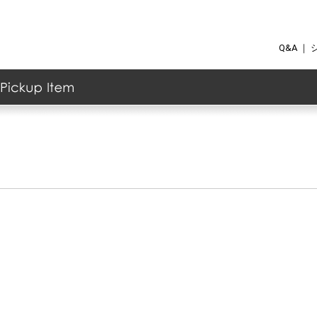
Q&A
｜
ク
ケア
ョナー
ント
の他
ト
グッズ
・マッサージ用品
/ファンデーション
イライトカラー
ス
顔料
グ
イクリムーバー
ウ
ー
ィック
ス
メント
ーム
ー
ーバー
ew Item
anking Item
Akaran
イイスタンダード
イムダイン
エステプロ・ラボ
カ行のブランド
ジョンマスターオーガニック
ＭＴメタトロン