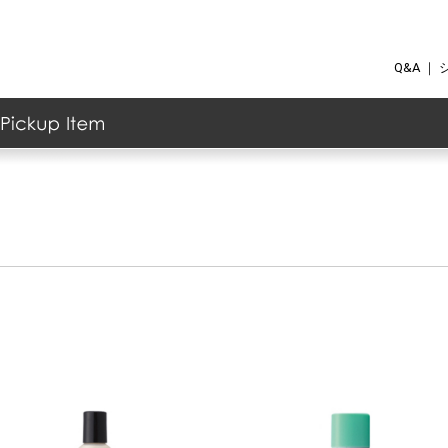
Q&A
｜
ク
ケア
ョナー
ント
の他
ト
グッズ
・マッサージ用品
/ファンデーション
イライトカラー
ス
顔料
グ
イクリムーバー
ウ
ー
ィック
ス
メント
ーム
ー
ーバー
ew Item
anking Item
Akaran
イイスタンダード
イムダイン
エステプロ・ラボ
カ行のブランド
ジョンマスターオーガニック
ＭＴメタトロン