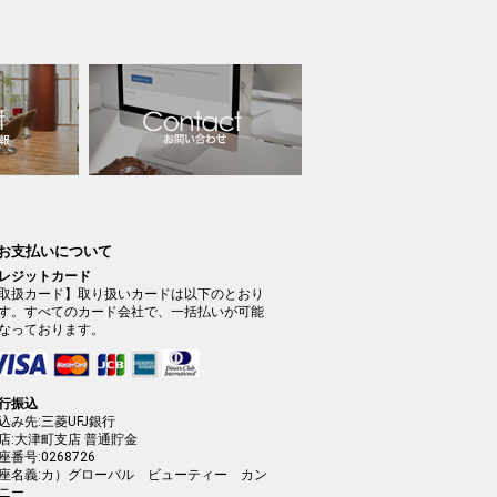
 お支払いについて
レジットカード
取扱カード】取り扱いカードは以下のとおり
す。すべてのカード会社で、一括払いが可能
なっております。
行振込
込み先:三菱UFJ銀行
店:大津町支店 普通貯金
座番号:0268726
座名義:カ）グローバル ビューティー カン
ニー