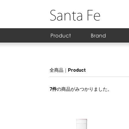
スキンケア
ヘアケア
ダイエット/健康
日用雑貨
フェイス
ボディ/フレグランス
クレンジング
アイ
リップ
ネイル
ア行
カ行
サ行
タ行
ナ行
ハ行
マ行
ヤ行
ラ行
ワ行
化粧水
乳液
美容液
クリーム
アイ専用
パック/マス
日焼け止め
スペシャル
セット
シャンプー
コンディシ
トリートメ
ヘアケア そ
健康食品
サプリメン
健康グッズ
ダイエット
リラックス
BBクリーム
パウダー
化粧下地
チーク/ハ
ボディケア
部分ケア
フレグラン
フォーム洗
クレンジン
ポイントメ
ピーリング
アイシャド
マスカラ
アイライナ
アイブロウ
リップステ
リップグロ
リップティ
リップクリ
ネイルカラ
ネイルケア
ネイル用品
ネイルリム
N
R
全商品
Product
7
件
の商品がみつかりました。