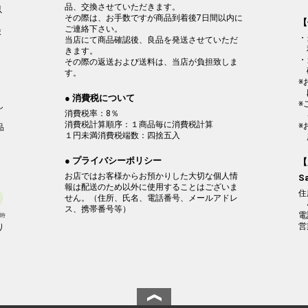
品、交換させていただきます。
以
その際は、お手数ですが商品到着後7日間以内に
。
【
ご連絡下さい。
ま
・
当店にて商品確認後、良品を発送させていただ
きます。
・
その際の返送および送料は、当店が負担致しま
す。
※
、
● 消費税について
※
し
消費税率：8％
消費税計算順序：１商品毎に消費税計算
※
品
１円未満消費税端数：四捨五入
● プライバシーポリシー
【
お店ではお客様からお預かりした大切な個人情
S
報は配送のため以外に使用することはございま
住
せん。（住所、氏名、電話番号、メールアドレ
ス、携帯番号等）
電
営
り
。