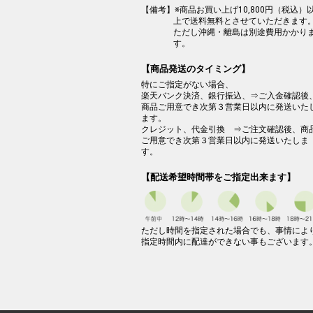
【備考】※商品お買い上げ10,800円（税込）
上で送料無料とさせていただきます
ただし沖縄・離島は別途費用かかり
す。
【商品発送のタイミング】
特にご指定がない場合、
楽天バンク決済、銀行振込、⇒ご入金確認後
商品ご用意でき次第３営業日以内に発送いた
ます。
クレジット、代金引換 ⇒ご注文確認後、商
ご用意でき次第３営業日以内に発送いたしま
す。
【配送希望時間帯をご指定出来ます】
ただし時間を指定された場合でも、事情によ
指定時間内に配達ができない事もございます