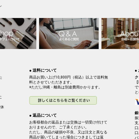
ン
● 送料について
●
た
商品お買い上げ10,800円（税込）以上で送料無
ク
料とさせていただきます。
【
※ただし沖縄・離島は別途費用かかります。
で
と
に
ど休
銀
● 返品について
振
お客様都合の返品または交換は一切受け付けて
支
おりませんので、ご了承ください。
口
ただし、商品の破損や不良、又は注文と異なる
口
商品が届いてしまった場合につきましては返
パ