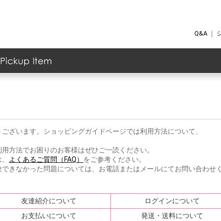
Q&A
｜
ク
ケア
ョナー
ント
の他
ト
グッズ
・マッサージ用品
/ファンデーション
イライトカラー
ス
顔料
グ
イクリムーバー
ウ
ー
ィック
ス
メント
ーム
ー
ーバー
ew Item
anking Item
Akaran
イイスタンダード
イムダイン
エステプロ・ラボ
カ行のブランド
ジョンマスターオーガニック
ＭＴメタトロン
うございます。ショッピングガイドページでは利用方法について、
利用方法でお困りのお客様はぜひご一読ください。
は、
よくあるご質問（FAQ）
をご参考ください。
決できなかった問題については、お電話またはメールにてお問い合わせ
友達紹介について
ログインについて
お支払いについて
発送・送料について