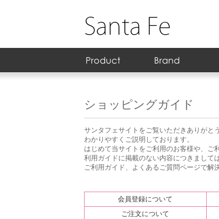
スキンケア
ヘアケア
ダイエット/健康
日用雑貨
フェイス
ボディ/フレグランス
クレンジング
アイ
リップ
ネイル
ア行
カ行
サ行
タ行
ナ行
ハ行
マ行
ヤ行
ラ行
ワ行
化粧水
乳液
美容液
クリーム
アイ専用
パック/マス
日焼け止め
スペシャル
セット
シャンプー
コンディシ
トリートメ
ヘアケア そ
健康食品
サプリメン
健康グッズ
ダイエット
リラックス
BBクリーム
パウダー
化粧下地
チーク/ハ
ボディケア
部分ケア
フレグラン
フォーム洗
クレンジン
ポイントメ
ピーリング
アイシャド
マスカラ
アイライナ
アイブロウ
リップステ
リップグロ
リップティ
リップクリ
ネイルカラ
ネイルケア
ネイル用品
ネイルリム
N
R
ショッピングガイド
サンタフェサイトをご覧いただきありがと
わかりやすくご説明しております。
はじめて当サイトをご利用のお客様や、ご
利用ガイドに掲載のない内容につきまして
ご利用ガイド、よくあるご質問ページで解
会員登録について
ご注文について